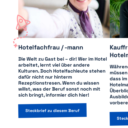
Hotelfachfrau / -mann
Kauffr
Hotel
Die Welt zu Gast bei – dir! Wer im Hotel
arbeitet, lernt viel über andere
Während
Kulturen. Doch Hotelfachleute stehen
müssen 
dafür nicht nur hinterm
dass im 
Rezeptionstresen. Wenn du wissen
Hotelm
willst, was der Beruf sonst noch mit
Überblic
sich bringt, informier dich hier!
Ausbild
vorbere
Steckbrief zu diesem Beruf
Steck