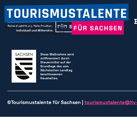
Diese Maßnahme wird
mitfinanziert durch
Steuermittel auf der
Grundlage des vom
Sächsischen Landtag
beschlossenen
Haushaltes.
©Tourismustalente für Sachsen |
tourismustalente@ltv